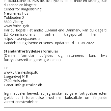
info@ultraline.dk. Hvis det ikke lykkes os at finde en løsning, kan
du sende en klage til:
Center for Klageløsning
Nævnenes Hus
Toldboden 2
8800 Viborg
www.forbrug.dk
Har du bopæl i et andet EU-land end Danmark, kan du klage til
EU-Kommissionens online klageportal her -
http://ec.europa.eu/odr
Handelsbetingelserne er senest opdateret d. 01-04-2022
Standardfortrydelsesformular
(Denne formular udfyldes og returneres kun, hvis
fortrydelsesretten gøres gældende)
Til:
www.ultralineshop.dk
Lægårdvej 91E
7500 Holstebro
E-mail:
info@ultraline.dk
.
Jeg meddeler herved, at jeg ønsker at gøre fortrydelsesretten
gældende i forbindelse med min købsaftale om følgende
varer/tjenesteydelser:
________________________________________________________________________