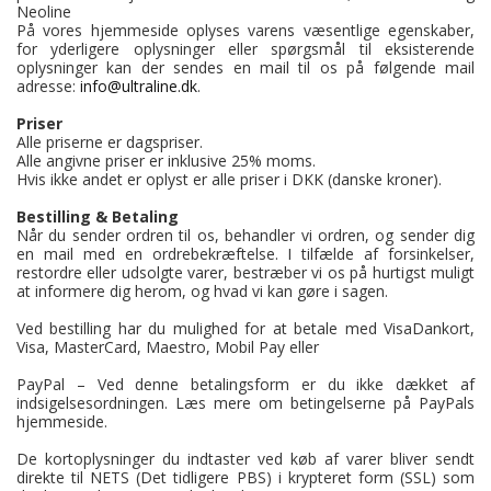
Neoline
På vores hjemmeside oplyses varens væsentlige egenskaber,
for yderligere oplysninger eller spørgsmål til eksisterende
oplysninger kan der sendes en mail til os på følgende mail
adresse:
info@ultraline.dk
.
Priser
Alle priserne er dagspriser.
Alle angivne priser er inklusive 25% moms.
Hvis ikke andet er oplyst er alle priser i DKK (danske kroner).
Bestilling & Betaling
Når du sender ordren til os, behandler vi ordren, og sender dig
en mail med en ordrebekræftelse. I tilfælde af forsinkelser,
restordre eller udsolgte varer, bestræber vi os på hurtigst muligt
at informere dig herom, og hvad vi kan gøre i sagen.
Ved bestilling har du mulighed for at betale med VisaDankort,
Visa, MasterCard, Maestro, Mobil Pay eller
PayPal – Ved denne betalingsform er du ikke dækket af
indsigelsesordningen. Læs mere om betingelserne på PayPals
hjemmeside.
De kortoplysninger du indtaster ved køb af varer bliver sendt
direkte til NETS (Det tidligere PBS) i krypteret form (SSL) som