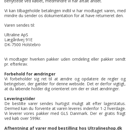
benyttede ved købet, medmindre vi har aftalt andet.
Vi kan tilbageholde betalingen indtil vi har modtaget varen, med
mindre du sender os dokumentation for at have returneret den.
Varen sendes til:
Ultraline ApS
Lægårdvej 91E
DK-7500 Holstebro
Vi modtager hverken pakker uden omdeling eller pakker sendt
pr. efterkrav.
Forbehold for ændringer
Vi forbeholder sig ret til at ændre og opdatere de regler og
betingelser, der gælder for denne webside. Det er derfor vigtigt,
at du løbende holder dig orienteret om der er sket ændringer.
Leveringstider
De bestilte varer sendes hurtigst muligt alt efter lagerstatus.
Dermed kan du forvente at varen leveres indenfor 1-2 hverdage.
Vi leverer vores pakker med GLS Danmark. Der er gratis fragt
ved køb over 599kr.
Afhentning af varer mod bestilling hos Ultralineshop.dk