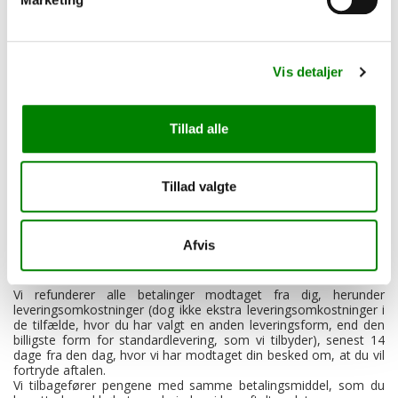
skyldes anden håndtering, end hvad der er nødvendigt for at
fastslå varens art, egenskaber og den måde, den fungerer på.
Du kan med andre ord prøve varen på samme måde, som hvis
du prøvede den i en fysisk butik, men du må ikke tage den i
egentlig brug.
Vis detaljer
Hvis varen er prøvet udover hvad der er beskrevet ovenfor,
betragter vi den som brugt, hvilket betyder, at du ved fortrydelse
af købet kun får en del eller intet af købsbeløbet retur, afhængig
Tillad alle
af varens handelsmæssige værdi.
Vi anbefaler, at du sender varen retur i den originale emballage.
Tillad valgte
Hvis den originale emballage mangler, kan det muligvis medføre
en værdiforringelse af varen.
Tilbagebetaling af købsbeløbet
Afvis
Hvis du fortryder dit køb, får du dine penge tilbage. Hvis varen er
værdiforringet, fratrækker vi det beløb, du hæfter for.
Vi refunderer alle betalinger modtaget fra dig, herunder
leveringsomkostninger (dog ikke ekstra leveringsomkostninger i
de tilfælde, hvor du har valgt en anden leveringsform, end den
billigste form for standardlevering, som vi tilbyder), senest 14
dage fra den dag, hvor vi har modtaget din besked om, at du vil
fortryde aftalen.
Vi tilbagefører pengene med samme betalingsmiddel, som du