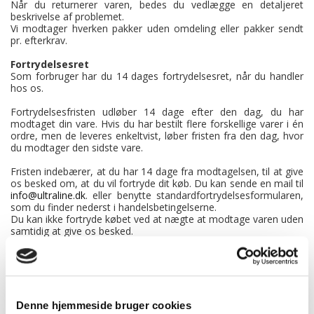
Når du returnerer varen, bedes du vedlægge en detaljeret
beskrivelse af problemet.
Vi modtager hverken pakker uden omdeling eller pakker sendt
pr. efterkrav.
Fortrydelsesret
Som forbruger har du 14 dages fortrydelsesret, når du handler
hos os.
Fortrydelsesfristen udløber 14 dage efter den dag, du har
modtaget din vare. Hvis du har bestilt flere forskellige varer i én
ordre, men de leveres enkeltvist, løber fristen fra den dag, hvor
du modtager den sidste vare.
Fristen indebærer, at du har 14 dage fra modtagelsen, til at give
os besked om, at du vil fortryde dit køb. Du kan sende en mail til
info@ultraline.dk
. eller benytte standardfortrydelsesformularen,
som du finder nederst i handelsbetingelserne.
Du kan ikke fortryde købet ved at nægte at modtage varen uden
samtidig at give os besked.
Fortrydelse af en del af købet
Hvis du har købt flere varer hos os, har du mulighed for at sende
én eller flere varer retur, selvom de er købt i én ordre.
Bemærk, at du ikke får fragtomkostningerne retur, hvis du
fortryder en del af dit køb.
Denne hjemmeside bruger cookies