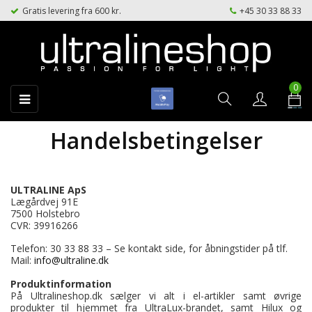
Gratis levering fra 600 kr.
+45 30 33 88 33
0
Toggle
☰
navigation
Handelsbetingelser
ULTRALINE ApS
Lægårdvej 91E
7500 Holstebro
CVR: 39916266
Telefon: 30 33 88 33 – Se kontakt side, for åbningstider på tlf.
Mail:
info@ultraline.dk
Produktinformation
På Ultralineshop.dk sælger vi alt i el-artikler samt øvrige
produkter til hjemmet fra UltraLux-brandet, samt Hilux og