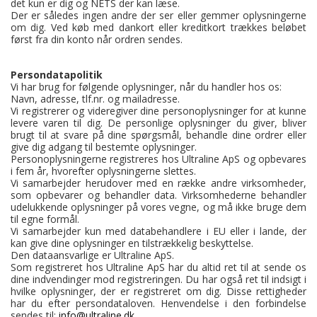
det kun er dig og NETS der kan læse.
Der er således ingen andre der ser eller gemmer oplysningerne
om dig. Ved køb med dankort eller kreditkort trækkes beløbet
først fra din konto når ordren sendes.
Persondatapolitik
Vi har brug for følgende oplysninger, når du handler hos os:
Navn, adresse, tlf.nr. og mailadresse.
Vi registrerer og videregiver dine personoplysninger for at kunne
levere varen til dig. De personlige oplysninger du giver, bliver
brugt til at svare på dine spørgsmål, behandle dine ordrer eller
give dig adgang til bestemte oplysninger.
Personoplysningerne registreres hos Ultraline ApS og opbevares
i fem år, hvorefter oplysningerne slettes.
Vi samarbejder herudover med en række andre virksomheder,
som opbevarer og behandler data. Virksomhederne behandler
udelukkende oplysninger på vores vegne, og må ikke bruge dem
til egne formål.
Vi samarbejder kun med databehandlere i EU eller i lande, der
kan give dine oplysninger en tilstrækkelig beskyttelse.
Den dataansvarlige er Ultraline ApS.
Som registreret hos Ultraline ApS har du altid ret til at sende os
dine indvendinger mod registreringen. Du har også ret til indsigt i
hvilke oplysninger, der er registreret om dig. Disse rettigheder
har du efter persondataloven. Henvendelse i den forbindelse
sendes til:
info@ultraline.dk
.