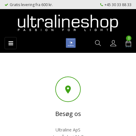
Gratis levering fra 600 kr.
+45 30 33 88 33
0
Toggle
☰
navigation

Besøg os
Ultraline ApS