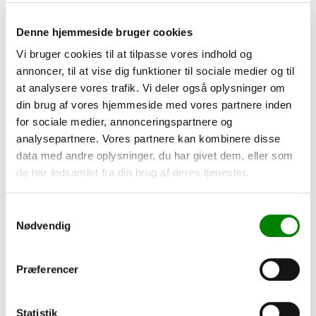
Opret forbindelse online
Denne hjemmeside bruger cookies
info@ultralineshop.dk
Vi bruger cookies til at tilpasse vores indhold og
annoncer, til at vise dig funktioner til sociale medier og til
at analysere vores trafik. Vi deler også oplysninger om
din brug af vores hjemmeside med vores partnere inden

for sociale medier, annonceringspartnere og
analysepartnere. Vores partnere kan kombinere disse
data med andre oplysninger, du har givet dem, eller som
de har indsamlet fra din brug af deres tjenester.
Bankoplysninger
Samtykkevalg
Jyske Bank
Nødvendig
Reg. nr.: 7139
Konto nr.: 1035699
IBAN-nr.: DK8271390001035749
Præferencer
SWIFT-kode: JYBADKKK
Statistik