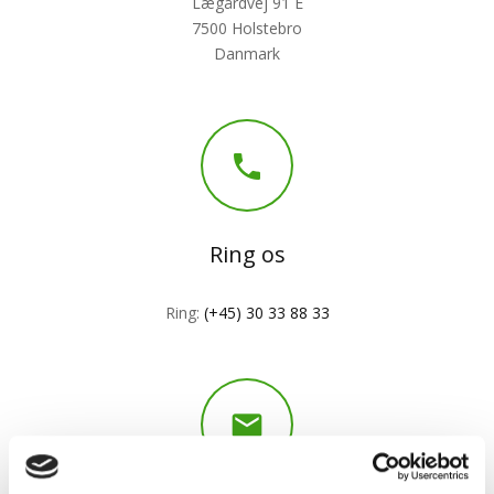
Lægårdvej 91 E
7500 Holstebro
Danmark

Ring os
Ring:
(+45) 30 33 88 33
