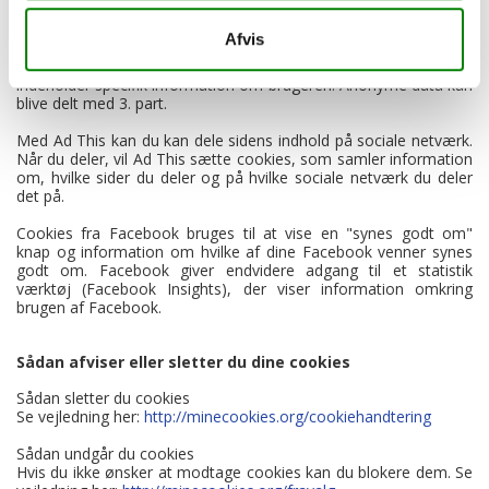
besøg på flere hjemmesider. Disse cookies kan bruges til at
opbygge profiler, der viser, hvilke søgninger hver bruger har
Afvis
foretaget eller hvilke sider, de har besøgt. Disse cookies kan
lagre data, der identificerer den enkelte bruger eller som
indeholder specifik information om brugeren. Anonyme data kan
blive delt med 3. part.
Med Ad This kan du kan dele sidens indhold på sociale netværk.
Når du deler, vil Ad This sætte cookies, som samler information
om, hvilke sider du deler og på hvilke sociale netværk du deler
det på.
Cookies fra Facebook bruges til at vise en "synes godt om"
knap og information om hvilke af dine Facebook venner synes
godt om. Facebook giver endvidere adgang til et statistik
værktøj (Facebook Insights), der viser information omkring
brugen af Facebook.
Sådan afviser eller sletter du dine cookies
Sådan sletter du cookies
Se vejledning her:
http://minecookies.org/cookiehandtering
Sådan undgår du cookies
Hvis du ikke ønsker at modtage cookies kan du blokere dem. Se