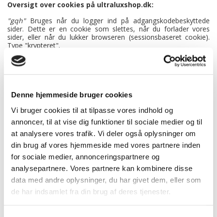
Oversigt over cookies på ultraluxshop.dk:
"gqh"
Bruges når du logger ind på adgangskodebeskyttede
sider. Dette er en cookie som slettes, når du forlader vores
sider, eller når du lukker browseren (sessionsbaseret cookie).
Type "krypteret".
"veg"
Bruges når du logger ind på som bruger. Denne cookie
slettes, når du forlader vores sider, eller når du lukker browseren
(sessionsbaseret cookie). Type "krypteret".
"b"
Bruges når du lægger en vare i din indkøbskurv. Denne
Denne hjemmeside bruger cookies
cookie bliver i din browser i 10 måneder, med mindre du aktivt
Vi bruger cookies til at tilpasse vores indhold og
sletter den. Type "unik nøgle".
"c"
Bruges af webbutikken til at huske leveringsland. Denne
annoncer, til at vise dig funktioner til sociale medier og til
cookie bliver i din browser i 350 dage, med mindre du aktivt
at analysere vores trafik. Vi deler også oplysninger om
sletter den. Type "landekode".
din brug af vores hjemmeside med vores partnere inden
"cd"
Bruges til at huske om du har accepteret vores cookie-
for sociale medier, annonceringspartnere og
politik. Denne cookie bliver i din browser i 70 dage, med mindre
analysepartnere. Vores partnere kan kombinere disse
du aktivt sletter den. Type ”boolean”.
data med andre oplysninger, du har givet dem, eller som
"ecp[tal]"
Kalenderen bruger denne cookie til at huske hvilken
de har indsamlet fra din brug af deres tjenester.
periode du vil have vist. Denne cookie slettes, når du forlader
vores sider, eller når du lukker browseren (sessionsbaseret
cookie). Type ”tal”.