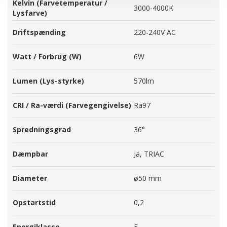
Kelvin (Farvetemperatur /
3000-4000K
Lysfarve)
Driftspænding
220-240V AC
Watt / Forbrug (W)
6W
Lumen (Lys-styrke)
570lm
CRI / Ra-værdi (Farvegengivelse)
Ra97
Spredningsgrad
36°
Dæmpbar
Ja, TRIAC
Diameter
ø50 mm
Opstartstid
0,2
Energiklasse
E