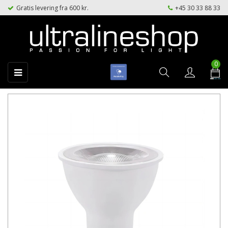
Gratis levering fra 600 kr.
+45 30 33 88 33
0
Toggle
☰
navigation