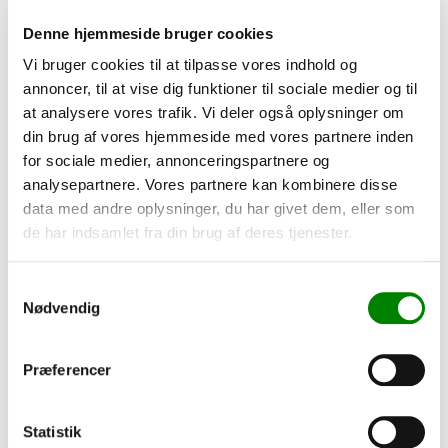
forvente en
levetid på op til 50.000 timer
, hvilket reducerer
behovet for udskiftning og giver en stabil lysoplevelse år efter år
Denne hjemmeside bruger cookies
Vi bruger cookies til at tilpasse vores indhold og
annoncer, til at vise dig funktioner til sociale medier og til
at analysere vores trafik. Vi deler også oplysninger om
din brug af vores hjemmeside med vores partnere inden
for sociale medier, annonceringspartnere og
Beskrivelse
analysepartnere. Vores partnere kan kombinere disse
data med andre oplysninger, du har givet dem, eller som
Hvorfor vælge LUX6?
de har indsamlet fra din brug af deres tjenester.
Energieffektiv – spar strøm og penge uden at gå på
kompromis med kvaliteten
Samtykkevalg
Dæmpbar – skab den rette atmosfære til enhver situation
Nødvendig
Professionel kvalitet – designet til både private og erhverv
Perfekt farvegengivelse – se farverne som de er
Præferencer
Med
LUX6 GU10 LED spot
får du en
premium LED-
løsning
, der kombinerer stil, funktionalitet og holdbarhed i
ét.
Statistik