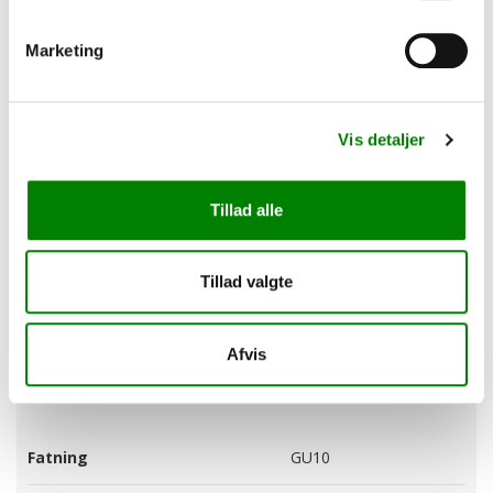
Marketing
Har du spørgsmål?
Vis detaljer
Vi hjælper dig gerne, ring på
30338833 eller send os en e-mail.
Telefontid:
Email:
Tillad alle
Man-Tor: kl.09:00-
Alle dage
16:00
info@ultraline.dk
Fredag: kl. 09:00-
12:00
Tillad valgte
Afvis
Specifikationer
Fatning
GU10