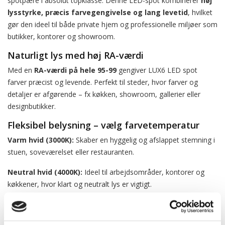
spotpære i absolut topklasse. Denne LED-spot kombinerer
høj
lysstyrke, præcis farvegengivelse og lang levetid
, hvilket
gør den ideel til både private hjem og professionelle miljøer som
butikker, kontorer og showroom.
Naturligt lys med høj RA-værdi
Med en
RA-værdi på hele 95-99
gengiver LUX6 LED spot
farver præcist og levende. Perfekt til steder, hvor farver og
detaljer er afgørende – fx køkken, showroom, gallerier eller
designbutikker.
Fleksibel belysning – vælg farvetemperatur
Varm hvid (3000K):
Skaber en hyggelig og afslappet stemning i
stuen, soveværelset eller restauranten.
Neutral hvid (4000K):
Ideel til arbejdsområder, kontorer og
køkkener, hvor klart og neutralt lys er vigtigt.
Lang levetid og driftssikkerhed
Med en professionel LED-driver og effektiv køling kan du