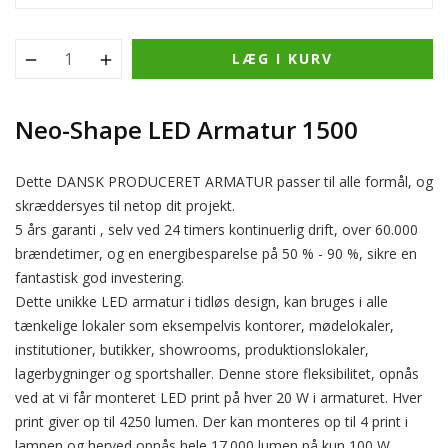
LÆG I KURV
Neo-Shape LED Armatur 1500
Dette DANSK PRODUCERET ARMATUR passer til alle formål, og
skræddersyes til netop dit projekt.
5 års garanti , selv ved 24 timers kontinuerlig drift, over 60.000
brændetimer, og en energibesparelse på 50 % - 90 %, sikre en
fantastisk god investering.
Dette unikke LED armatur i tidløs design, kan bruges i alle
tænkelige lokaler som eksempelvis kontorer, mødelokaler,
institutioner, butikker, showrooms, produktionslokaler,
lagerbygninger og sportshaller. Denne store fleksibilitet, opnås
ved at vi får monteret LED print på hver 20 W i armaturet. Hver
print giver op til 4250 lumen. Der kan monteres op til 4 print i
lampen og herved opnås hele 17.000 lumen på kun 100 W.