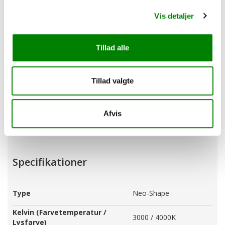
Man-Tor: kl.09:00-
Alle dage
16:00
info@ultraline.dk
Vis detaljer
Fredag: kl. 09:00-
12:00
Tillad alle
Dokumenter
Tillad valgte
Datablad Neoshape
Download (1.35M)
Brudermanual Neoshape
Afvis
Download (667.88k)
Specifikationer
Type
Neo-Shape
Kelvin (Farvetemperatur /
3000 / 4000K
Lysfarve)