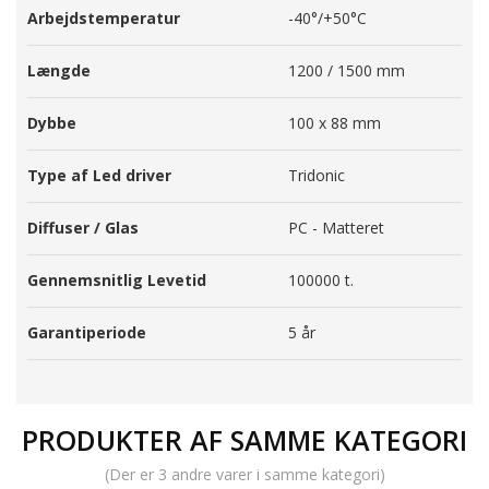
Arbejdstemperatur
-40°/+50°C
Længde
1200 / 1500 mm
Dybbe
100 x 88 mm
Type af Led driver
Tridonic
Diffuser / Glas
PC - Matteret
Gennemsnitlig Levetid
100000 t.
Garantiperiode
5 år
PRODUKTER AF SAMME KATEGORI
(Der er 3 andre varer i samme kategori)