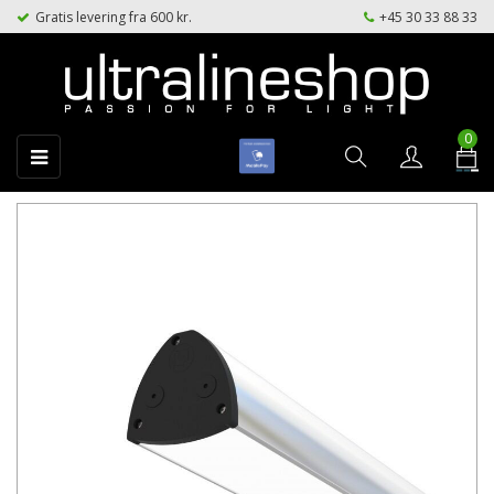
Gratis levering fra 600 kr.
+45 30 33 88 33
0
Toggle
☰
navigation