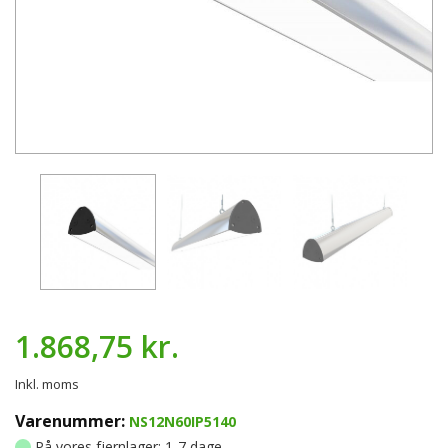
1.868,75 kr.
Inkl. moms
Varenummer:
NS12N60IP5140
På vores fjernlager: 1-7 dage