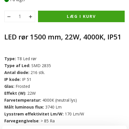
LÆG I KURV
LED rør 1500 mm, 22W, 4000K, IP51
Type:
T8 Led rør
Type af Led:
SMD 2835
Antal diode:
216 stk.
IP kode:
IP 51
Glas:
Frosted
Effekt (W)
: 22W
Farvetemperatur:
4000К (neutral lys)
Målt luminous flux:
3740 Lm
Lysstrøm effektivitet Lm/W
:
170 Lm/W
Farvegengivelse
: > 85 Ra
Base
: G13