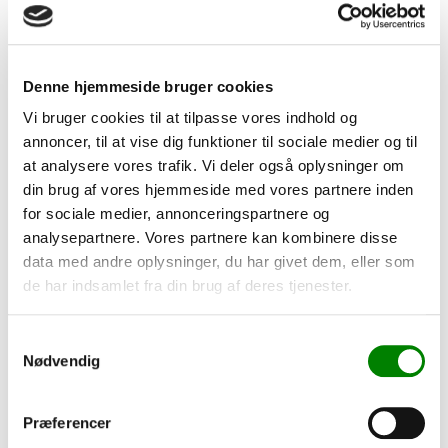
Stråle vinkel:
180º
Input & output løsning:
One side
Spænding:
AC 85V -265V
Denne hjemmeside bruger cookies
Frekvens:
50 - 60Hz
Armature med magnetisk ballast:
Ja
Vi bruger cookies til at tilpasse vores indhold og
Strøm ved
22
W:
0,086A
annoncer, til at vise dig funktioner til sociale medier og til
Effektivitet:
0.98
at analysere vores trafik. Vi deler også oplysninger om
Armature med HF ballast:
Ja - valgfrit
din brug af vores hjemmeside med vores partnere inden
Mål (L / D):
1498mm 26/30 mm
for sociale medier, annonceringspartnere og
Arbejdstemperatur:
-40° / +55°C
analysepartnere. Vores partnere kan kombinere disse
Gennemsnitlig Levetid:
50000 timer
data med andre oplysninger, du har givet dem, eller som
Garanti:
5 år
de har indsamlet fra din brug af deres tjenester.
Energiklasse:
A++
Samtykkevalg
Nødvendig
Præferencer
Beskrivelse