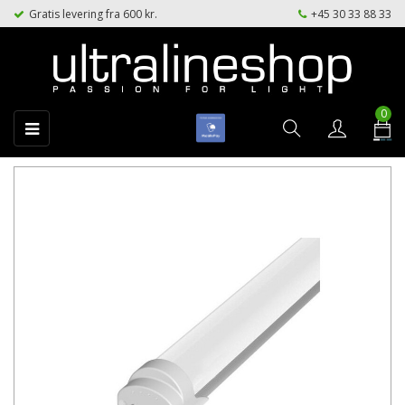
Gratis levering fra 600 kr.
+45 30 33 88 33
0
Toggle
☰
navigation