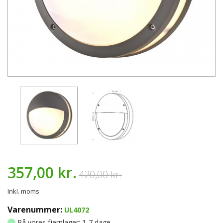
357,00 kr.
420,00 kr.
Inkl. moms
Varenummer:
UL4072
På vores fjernlager: 1-7 dage