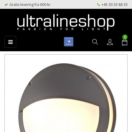
Gratis levering fra 600 kr.
+45 30 33 88 33
0
Toggle
☰
navigation