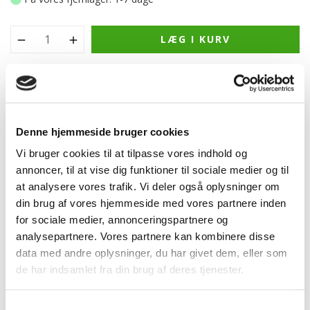
LÆG I KURV
Udendørs væglampe, Е27, IP54,
Grafitgrå, Halvmåne
Denne hjemmeside bruger cookies
Helt klassisk væglampe i pulverlakeret aluminium, lampen er
Vi bruger cookies til at tilpasse vores indhold og
med halvrund udskæring for afskærmning, rund på siden af
annoncer, til at vise dig funktioner til sociale medier og til
lampen er der lavet så lyset kan oplyse muren. Dette gør at
at analysere vores trafik. Vi deler også oplysninger om
lampen får en svævende effekt på væggen. Leveres med 2
din brug af vores hjemmeside med vores partnere inden
fatninger, men uden lyskilder, kan anvendes med blot en pære.
for sociale medier, annonceringspartnere og
Mulighed for tilkøb af mikrobølge sensor (MSP). Husk tilkøb af
analysepartnere. Vores partnere kan kombinere disse
lyskilder.
data med andre oplysninger, du har givet dem, eller som
de har indsamlet fra din brug af deres tjenester.
Type
: Udendørs væglampe - Halvmåne
IP-klasse:
IP54
IK-klasse:
IK10
Samtykkevalg