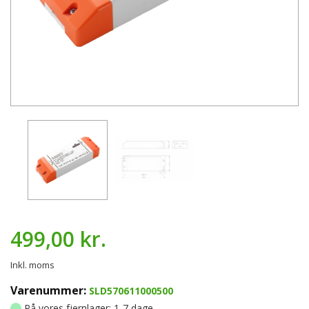
499,00 kr.
Inkl. moms
Varenummer:
SLD570611000500
På vores fjernlager: 1-7 dage