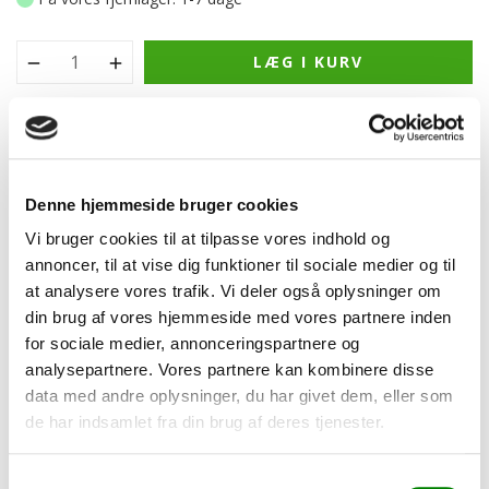
LÆG I KURV
Led driver, 12V, 100W, IP20, 230V
Type:
Led strømforsyning
Denne hjemmeside bruger cookies
Indgangsspænding:
AC220-240V
Vi bruger cookies til at tilpasse vores indhold og
Indgangsfrekvens:
50Hz
annoncer, til at vise dig funktioner til sociale medier og til
Indgangsstrøm:
<0,7A
at analysere vores trafik. Vi deler også oplysninger om
Indgangseffekt:
<120W
din brug af vores hjemmeside med vores partnere inden
Effektivitet:
≥ 85%
for sociale medier, annonceringspartnere og
Kørselsstrøm:
<75A
analysepartnere. Vores partnere kan kombinere disse
PF:
≥ 0,9
data med andre oplysninger, du har givet dem, eller som
Udgangsspænding:
12V ± 5%
de har indsamlet fra din brug af deres tjenester.
Udgangsstrømområde:
0-8,33A
Dæmpbar:
Nej
Samtykkevalg
Arbejdstemp.:
-20-45 ℃