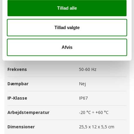
Man-Tor: kl.09:00-
Alle dage
Tillad alle
16:00
info@ultraline.dk
Fredag: kl. 09:00-
12:00
Tillad valgte
Afvis
Specifikationer
Frekvens
50-60 Hz
Dæmpbar
Nej
IP-Klasse
IP67
Arbejdstemperatur
-20 °C ÷ +60 °C
Dimensioner
25,5 x 12 x 5,5 cm