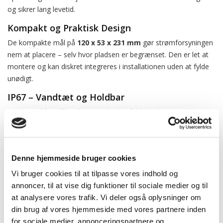
og sikrer lang levetid.
Kompakt og Praktisk Design
De kompakte mål på
120 x 53 x 231 mm
gør strømforsyningen
nem at placere – selv hvor pladsen er begrænset. Den er let at
montere og kan diskret integreres i installationen uden at fylde
unødigt.
IP67 – Vandtæt og Holdbar
Med
IP67 klassificering
er enheden fuldt beskyttet mod støv
og vandstænk. Den er derfor oplagt til både indendørs brug og
installationer i fugtige eller udendørs miljøer. Bemærk dog, at
den ikke bør nedsænkes i vand over længere tid.
Denne hjemmeside bruger cookies
Vi bruger cookies til at tilpasse vores indhold og
annoncer, til at vise dig funktioner til sociale medier og til
at analysere vores trafik. Vi deler også oplysninger om
din brug af vores hjemmeside med vores partnere inden
Beskrivelse
for sociale medier, annonceringspartnere og