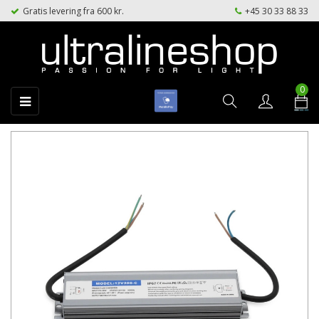
Gratis levering fra 600 kr.
+45 30 33 88 33
0
Toggle
☰
navigation