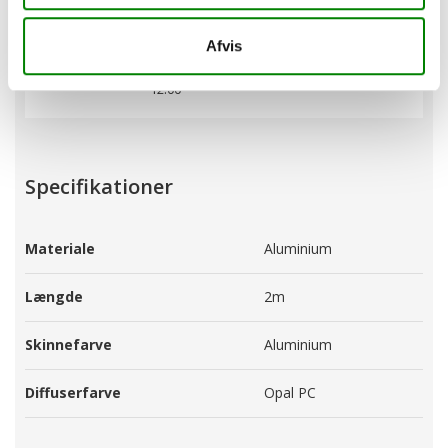
Telefontid:
Email:
Man-Tor: kl.09:00-
Alle dage
Afvis
16:00
info@ultraline.dk
Fredag: kl. 09:00-
12:00
Specifikationer
Materiale
Aluminium
Længde
2m
Skinnefarve
Aluminium
Diffuserfarve
Opal PC