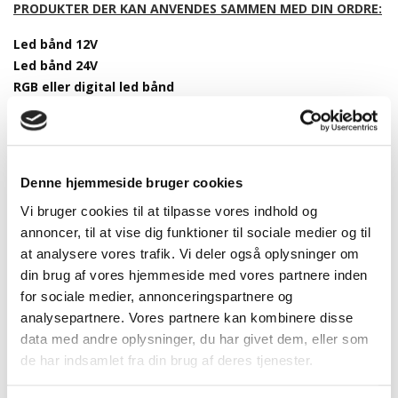
PRODUKTER DER KAN ANVENDES SAMMEN MED DIN ORDRE:
Led bånd 12V
Led bånd 24V
RGB eller digital led bånd
Led strømforsyning 12V
Led strømforsyning 24V
Led strømforsyning 48V
Led fjernbetjeninger
Denne hjemmeside bruger cookies
Vi bruger cookies til at tilpasse vores indhold og
annoncer, til at vise dig funktioner til sociale medier og til
at analysere vores trafik. Vi deler også oplysninger om
Tilbehør
din brug af vores hjemmeside med vores partnere inden
for sociale medier, annonceringspartnere og
analysepartnere. Vores partnere kan kombinere disse
data med andre oplysninger, du har givet dem, eller som
de har indsamlet fra din brug af deres tjenester.