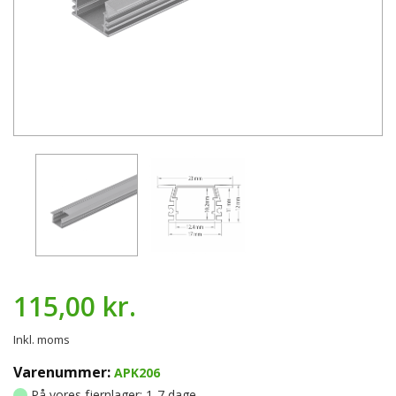
115,00 kr.
Inkl. moms
Varenummer:
APK206
På vores fjernlager: 1-7 dage