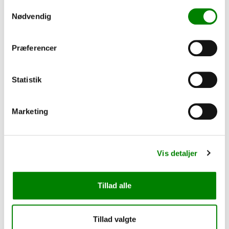
Samtykkevalg
LED strømforsyning 60W,
Snappy 60W strømforsyning,
Nødvendig
IP44, 5A
12V DC, 5A, IP67 vandtæt
Præferencer
+161,00 kr.
+240,00 kr.
LÆG I KURV
LÆG I KURV
Statistik
Marketing
Beskrivelse
Vis detaljer
Aluprofil til montage at ledbånd, giver bedre køling og
længere levetid på ledbåndet
Tillad alle
Har du spørgsmål?
Vi hjælper dig gerne, ring på
Tillad valgte
30338833 eller send os en e-mail.