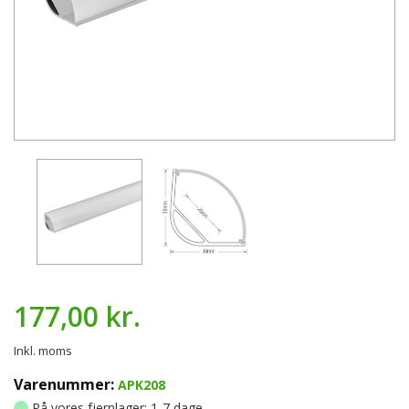
177,00 kr.
Inkl. moms
Varenummer:
APK208
På vores fjernlager: 1-7 dage