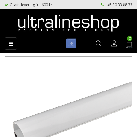
Gratis levering fra 600 kr.
+45 30 33 88 33
0
Toggle
☰
navigation