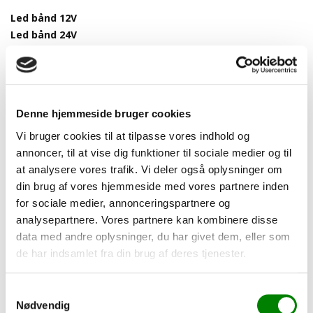
Led bånd 12V
Led bånd 24V
RGB eller digital led bånd
Led strømforsyning 12V
Led strømforsyning 24V
Led strømforsyning 48V
Denne hjemmeside bruger cookies
Led fjernbetjeninger
Vi bruger cookies til at tilpasse vores indhold og
annoncer, til at vise dig funktioner til sociale medier og til
at analysere vores trafik. Vi deler også oplysninger om
Tilbehør
din brug af vores hjemmeside med vores partnere inden
for sociale medier, annonceringspartnere og
analysepartnere. Vores partnere kan kombinere disse
data med andre oplysninger, du har givet dem, eller som
de har indsamlet fra din brug af deres tjenester.
Samtykkevalg
Nødvendig
Sæt med endestykker til
Sæt med monteringsbeslag