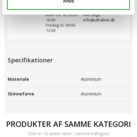
Afvis
Telefontid:
Email:
Man-Tor: kl.09:00-
Alle dage
16:00
info@ultraline.dk
Fredag: kl. 09:00-
12:00
Specifikationer
Materiale
Aluminium
Skinnefarve
Aluminium
PRODUKTER AF SAMME KATEGORI
(Der er 16 andre varer i samme kategori)