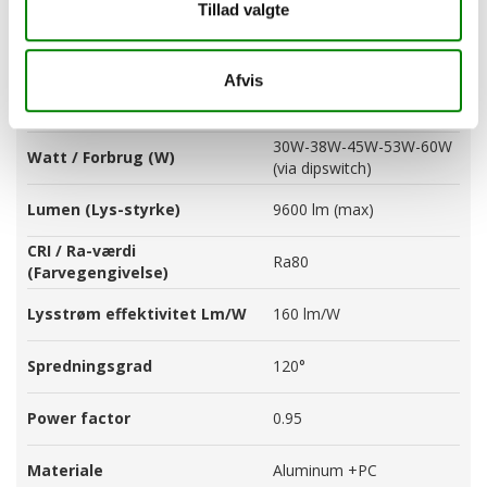
Tillad valgte
Lysfarve)
dipswich)
Driftspænding
220-240V AC
Afvis
Frekvens
50-60 Hz
30W-38W-45W-53W-60W
Watt / Forbrug (W)
(via dipswitch)
Lumen (Lys-styrke)
9600 lm (max)
CRI / Ra-værdi
Ra80
(Farvegengivelse)
Lysstrøm effektivitet Lm/W
160 lm/W
Spredningsgrad
120°
Power factor
0.95
Materiale
Aluminum +PC