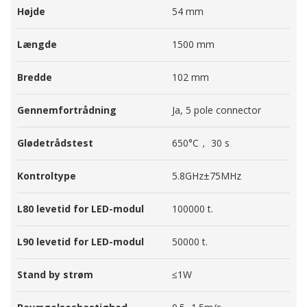
Højde
54 mm
Længde
1500 mm
Bredde
102 mm
Gennemfortrådning
Ja, 5 pole connector
Glødetrådstest
650°C， 30 s
Kontroltype
5.8GHz±75MHz
L80 levetid for LED-modul
100000 t.
L90 levetid for LED-modul
50000 t.
Stand by strøm
≤1W