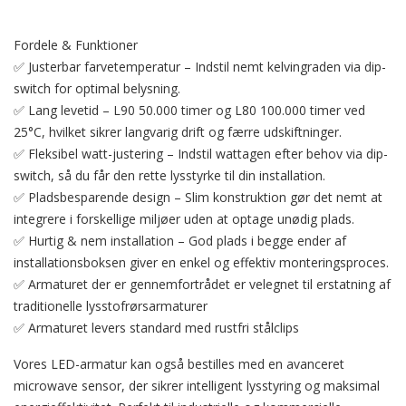
Fordele & Funktioner
✅ Justerbar farvetemperatur – Indstil nemt kelvingraden via dip-
switch for optimal belysning.
✅ Lang levetid – L90 50.000 timer og L80 100.000 timer ved
25°C, hvilket sikrer langvarig drift og færre udskiftninger.
✅ Fleksibel watt-justering – Indstil wattagen efter behov via dip-
switch, så du får den rette lysstyrke til din installation.
✅ Pladsbesparende design – Slim konstruktion gør det nemt at
integrere i forskellige miljøer uden at optage unødig plads.
✅ Hurtig & nem installation – God plads i begge ender af
installationsboksen giver en enkel og effektiv monteringsproces.
✅ Armaturet der er gennemfortrådet er velegnet til erstatning af
traditionelle lysstofrørsarmaturer
✅ Armaturet levers standard med rustfri stålclips
Vores LED-armatur kan også bestilles med en avanceret
microwave sensor, der sikrer intelligent lysstyring og maksimal