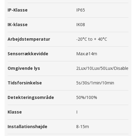
IP-Klasse
IP65
IK-klasse
IK08
Arbejdstemperatur
-20°C to + 40°C
Sensorrækkevidde
Max.ø14m
Omgivende lys
2Lux/10Lux/50Lux/Disable
Tidsforsinkelse
5s/30s/1min/10min
Detekteringsområde
50%/100%
Klasse
I
Installationshøjde
8-15m