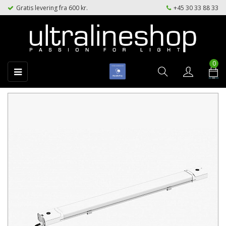
Gratis levering fra 600 kr.
+45 30 33 88 33
0
Toggle
☰
navigation