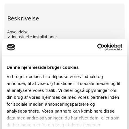
Beskrivelse
Anvendelse
✔ Industrielle installationer
✔ Kontorer & erhvervslokaler
✔ Lagerrum & tekniske områder
✔ Skoler & institutioner
Med dette slim LED-armatur får du en moderne, fleksibel og
Denne hjemmeside bruger cookies
energieffektiv belysningsløsning, der er nem at installere og
bygget til at holde.
Vi bruger cookies til at tilpasse vores indhold og
Med denne mikrobølgesensor-løsning får du intelligent
annoncer, til at vise dig funktioner til sociale medier og til
belysning, der sikrer høj komfort, energibesparelse og
brugervenlig installation.
at analysere vores trafik. Vi deler også oplysninger om
din brug af vores hjemmeside med vores partnere inden
for sociale medier, annonceringspartnere og
Har du spørgsmål?
analysepartnere. Vores partnere kan kombinere disse
Vi hjælper dig gerne, ring på
data med andre oplysninger, du har givet dem, eller som
30338833 eller send os en e-mail.
de har indsamlet fra din brug af deres tjenester.