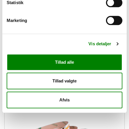
Statistik
Marketing
LED bånd - COB, 24V, 480 Led/m, 3000K, 9,6W/m,
5m, IP20
Vis detaljer
573,00 kr.
Tillad alle
Tillad valgte
Afvis