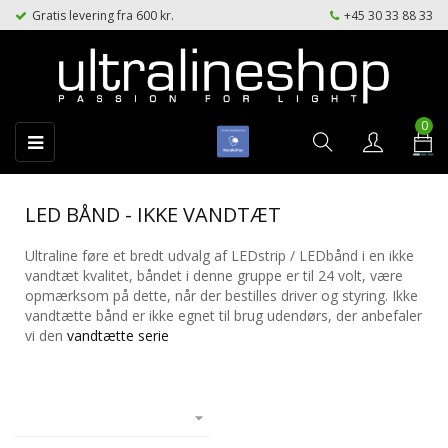
Gratis levering fra 600 kr.
+45 30 33 88 33
0
Toggle
☰
navigation
LED BÅND - IKKE VANDTÆT
Ultraline føre et bredt udvalg af LEDstrip / LEDbånd i en ikke
vandtæt kvalitet, båndet i denne gruppe er til 24 volt, være
opmærksom på dette, når der bestilles driver og styring. Ikke
vandtætte bånd er ikke egnet til brug udendørs, der anbefaler
vi den
vandtætte serie
