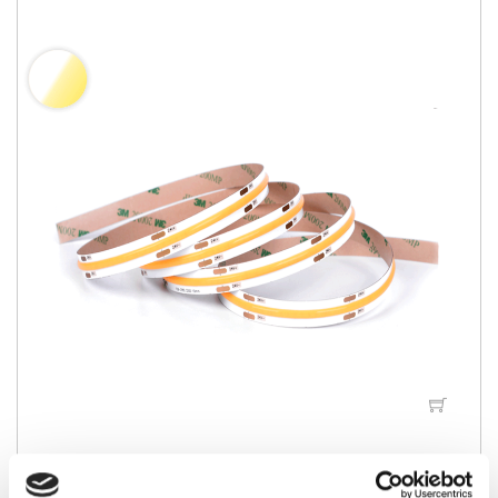
LED COB CCT bånd, 10W/m, 24V, 512 led/m, 5m,