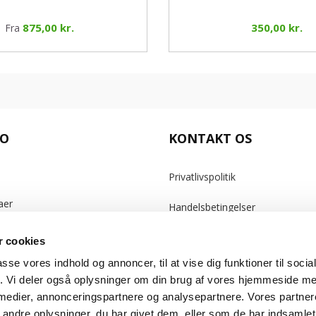
875,00 kr.
350,00 kr.
Fra
TO
KONTAKT OS
Privatlivspolitik
aer
Handelsbetingelser
Ring:
(+45) 30 33 88 33
 cookies
e oplysninger
passe vores indhold og annoncer, til at vise dig funktioner til soci
fik. Vi deler også oplysninger om din brug af vores hjemmeside m
oner
 medier, annonceringspartnere og analysepartnere. Vores partne
ndre oplysninger, du har givet dem, eller som de har indsamlet 