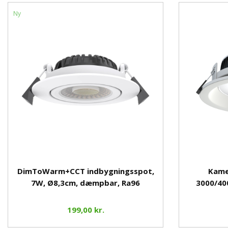
Ny
DimToWarm+CCT indbygningsspot,
Kame
7W, Ø8,3cm, dæmpbar, Rа96
3000/40
199,00 kr.