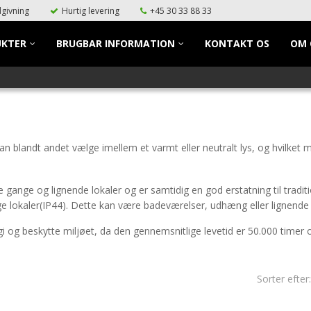
givning
Hurtig levering
+45 30 33 88 33
UKTER
BRUGBAR INFORMATION
KONTAKT OS
OM 
 blandt andet vælge imellem et varmt eller neutralt lys, og hvilket 
ore gange og lignende lokaler og er samtidig en god erstatning til trad
ige lokaler(IP44). Dette kan være badeværelser, udhæng eller lignende 
 og beskytte miljøet, da den gennemsnitlige levetid er 50.000 timer o
Sorter efter: