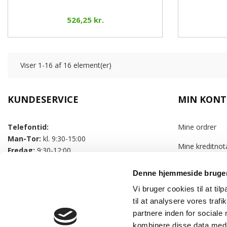
526,25 kr.
Viser 1-16 af 16 element(er)
KUNDESERVICE
MIN KON
Telefontid:
Mine ordrer
Man-Tor:
kl. 9:30-15:00
Mine kreditnot
Fredag:
9:30-12:00
Mine adresser
Denne hjemmeside bruger
Mine personlig
Vi bruger cookies til at til
til at analysere vores tra
Mine rabatkup
partnere inden for sociale
Cookie politik
kombinere disse data med a