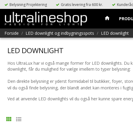
Belysning Projektering
Gratis levering fra 600 kr.
Kunderåd
home
PROD
Forside
LED downlight og indbygningsspots
LED downlight
LED DOWNLIGHT
Hos UltraLux har vi også mange former for LED downlights. Du kan
downlight, får du mulighed for vælge imellem to typer belysning:
Den direkte belysning er yderst formidabel til butikker, foyer, st
vil du også finde belysning, der blandt andet kan monteres i fugt
Ved at anvende LED downlights vil du også her kunne spare energi