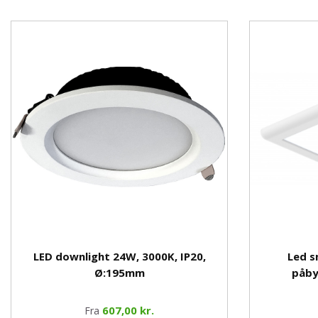
LED downlight 24W, 3000K, IP20,
Led s
Ø:195mm
påby
607,00 kr.
Fra