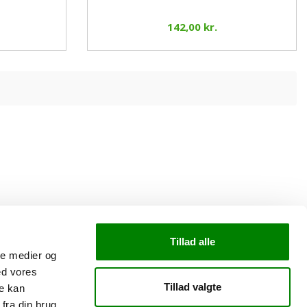
142,00 kr.
Tillad alle
ale medier og
ed vores
Tillad valgte
re kan
fra din brug