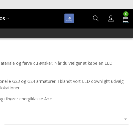
0
OS
materiale og farve du ønsker. Når du vælger at købe en LED
itionelle G23 og G24 armaturer. I blandt vort LED downlight udvalg
lokationer.
g tilhører energiklasse A++.
