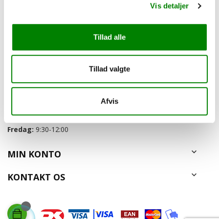
455,00 kr.
Vis detaljer
Tillad alle
Viser 1-1 af 1 element(er)
Tillad valgte
KUNDESERVICE
Afvis
Telefontid:
Man-Tor:
kl. 9:30-15:00
Fredag:
9:30-12:00

MIN KONTO

KONTAKT OS