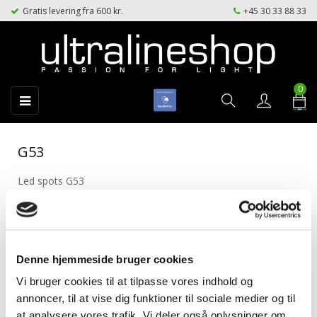
Gratis levering fra 600 kr.
+45 30 33 88 33
0
Toggle
☰
navigation
G53
Led spots G53

Denne hjemmeside bruger cookies
Vi bruger cookies til at tilpasse vores indhold og
annoncer, til at vise dig funktioner til sociale medier og til
at analysere vores trafik. Vi deler også oplysninger om