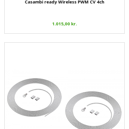
Casambi ready Wireless PWM CV 4ch
1.015,00 kr.